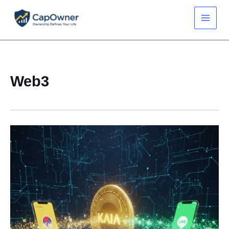
콘
텐
츠
로
건
너
뛰
Web3
기