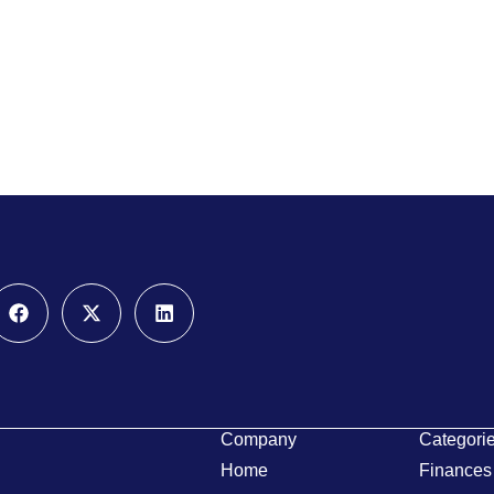
gram
Facebook
X-
Linkedin
twitter
Company
Categori
Home
Finances