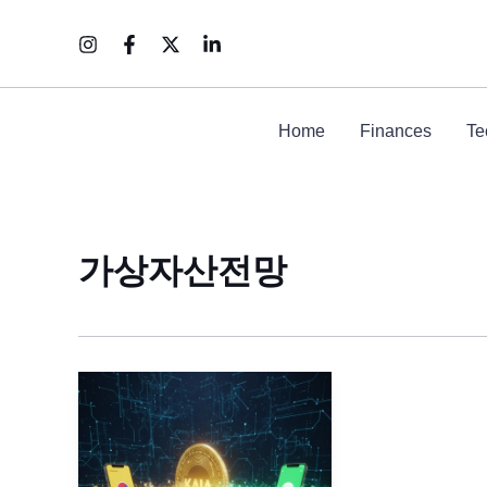
콘
텐
츠
로
건
Home
Finances
Te
너
뛰
기
가상자산전망